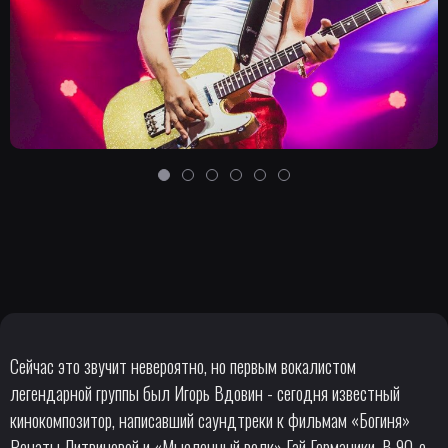
Сейчас это звучит невероятно, но первым вокалистом
легендарной группы был Игорь Вдовин - сегодня известный
кинокомпозитор, написавший саундтреки к фильмам «Богиня»
Ренаты Литвиновой и «Мысленный волк» Гай Германики. В 90-е