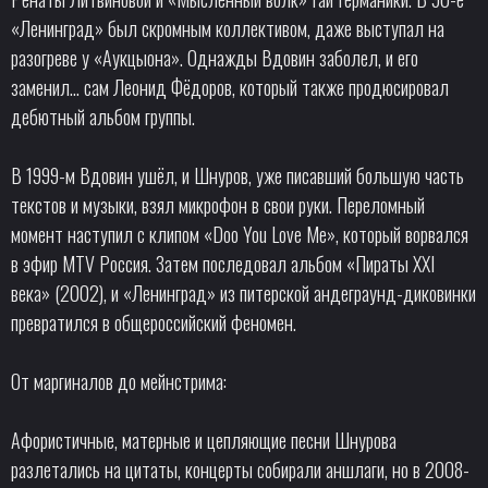
«Ленинград» был скромным коллективом, даже выступал на
разогреве у «Аукцыона». Однажды Вдовин заболел, и его
заменил... сам Леонид Фёдоров, который также продюсировал
дебютный альбом группы.
В 1999-м Вдовин ушёл, и Шнуров, уже писавший большую часть
текстов и музыки, взял микрофон в свои руки. Переломный
момент наступил с клипом «Doo You Love Me», который ворвался
в эфир MTV Россия. Затем последовал альбом «Пираты XXI
века» (2002), и «Ленинград» из питерской андеграунд-диковинки
превратился в общероссийский феномен.
От маргиналов до мейнстрима:
Афористичные, матерные и цепляющие песни Шнурова
разлетались на цитаты, концерты собирали аншлаги, но в 2008-